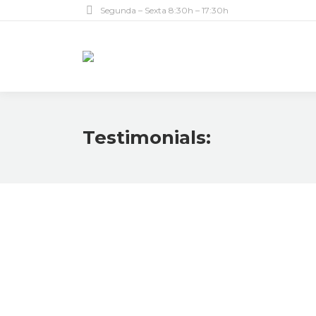
Segunda – Sexta 8:30h – 17:30h
Testimonials:
Aenean hendrerit ante sed turpis interdum conse
urna. Curabitur hendrerit convallis euismod.