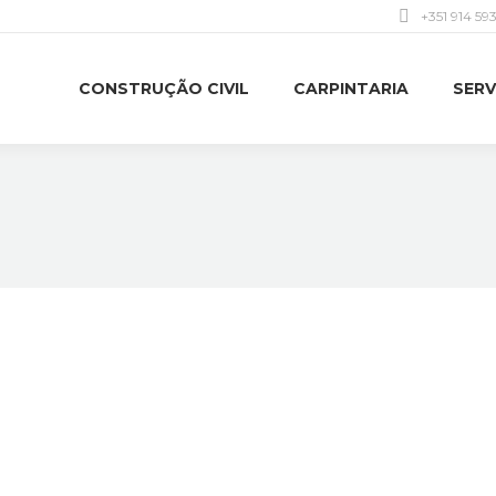
+351 914 59
CONSTRUÇÃO CIVIL
CARPINTARIA
SERV
quat. Proin eleifend nulla! In molestie nibh at ipsum maximus, tristiq