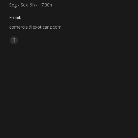
Seg - Sex: 9h - 17:30h
Email:
comercial@exoticariz.com
Encontre-nos em:
Facebook
page
opens
in
new
window