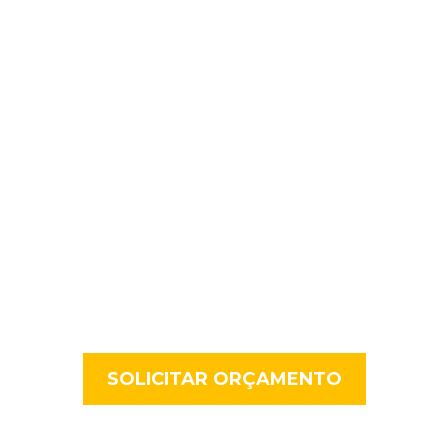
SOLICITE JÁ UM
ORÇAMENTO E
CONSIGA UM PREÇO
ESPECIAL
A Exoticariz entra em contacto consigo para fazer o
levantamento das suas necessidades
SOLICITAR ORÇAMENTO