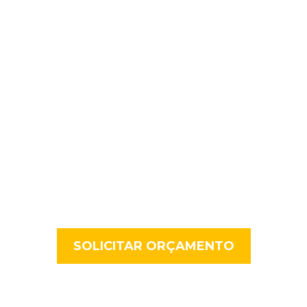
SOLICITE JÁ UM
ORÇAMENTO PARA A
REMODELAÇÃO DA
SUA LOJA E CONSIGA
UM PREÇO ESPECIAL
A Exoticariz entra em contacto consigo para fazer o
levantamento das suas necessidades
SOLICITAR ORÇAMENTO