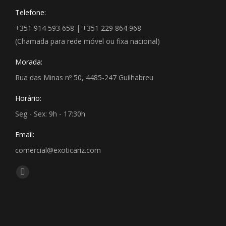
Telefone:
+351 914 593 658 | +351 229 864 968
(Chamada para rede móvel ou fixa nacional)
Morada:
Rua das Minas nº 50, 4485-247 Guilhabreu
Horário:
Seg - Sex: 9h - 17:30h
Email:
comercial@exoticariz.com
Encontre-nos em:
Facebook
page
opens
in