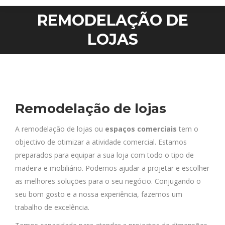
REMODELAÇÃO DE
Você está aqui:
LOJAS
Remodelação de lojas
A remodelação de lojas ou
espaços comerciais
tem o
objectivo de otimizar a atividade comercial. Estamos
preparados para equipar a sua loja com todo o tipo de
madeira e mobiliário. Podemos ajudar a projetar e escolher
as melhores soluções para o seu negócio. Conjugando o
seu bom gosto e a nossa experiência, fazemos um
trabalho de excelência.