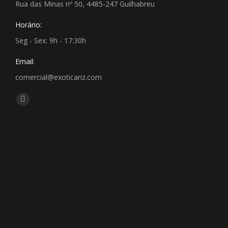
Rua das Minas nº 50, 4485-247 Guilhabreu
Horário:
Seg - Sex: 9h - 17:30h
Email:
comercial@exoticariz.com
Encontre-nos em:
Facebook
page
opens
in
new
window