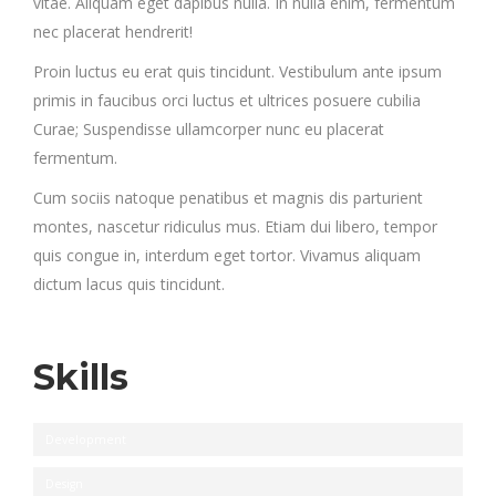
vitae. Aliquam eget dapibus nulla. In nulla enim, fermentum
nec placerat hendrerit!
Proin luctus eu erat quis tincidunt. Vestibulum ante ipsum
primis in faucibus orci luctus et ultrices posuere cubilia
Curae; Suspendisse ullamcorper nunc eu placerat
fermentum.
Cum sociis natoque penatibus et magnis dis parturient
montes, nascetur ridiculus mus. Etiam dui libero, tempor
quis congue in, interdum eget tortor. Vivamus aliquam
dictum lacus quis tincidunt.
Skills
Development
Design