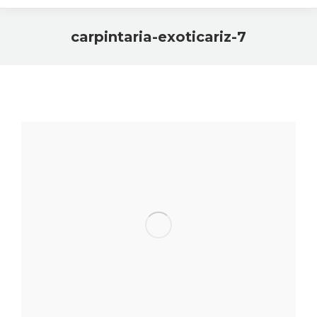
carpintaria-exoticariz-7
Você está aqui: