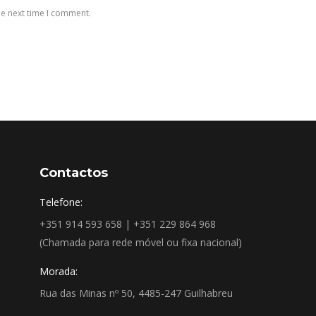
he next time I comment.
Contactos
Telefone:
+351 914 593 658 | +351 229 864 968
(Chamada para rede móvel ou fixa nacional)
Morada:
Rua das Minas nº 50, 4485-247 Guilhabreu