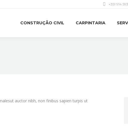
+351 914 59
CONSTRUÇÃO CIVIL
CARPINTARIA
SERV
 malesut auctor nibh, non finibus sapien turpis ut