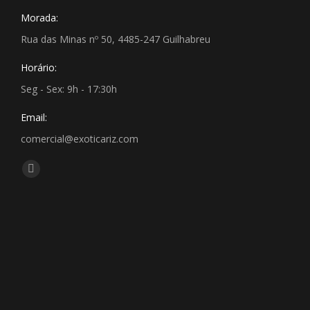
Morada:
Rua das Minas nº 50, 4485-247 Guilhabreu
Horário:
Seg - Sex: 9h - 17:30h
Email:
comercial@exoticariz.com
Encontre-nos em:
Facebook
page
opens
in
new
window