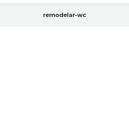
remodelar-wc
Você está aqui: