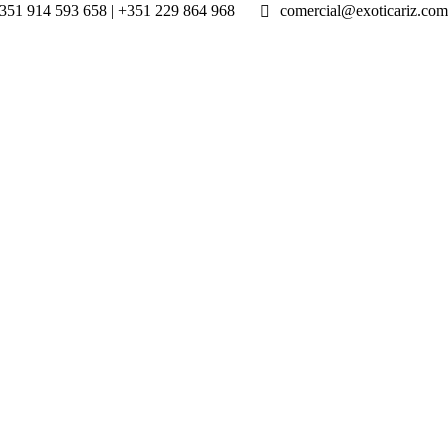
351 914 593 658 | +351 229 864 968
comercial@exoticariz.com