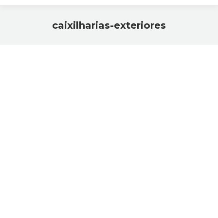
caixilharias-exteriores
Você está aqui: