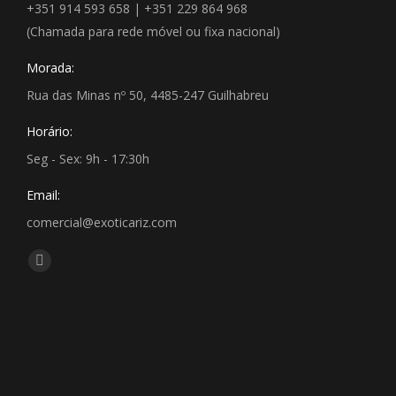
+351 914 593 658 | +351 229 864 968
(Chamada para rede móvel ou fixa nacional)
Morada:
Rua das Minas nº 50, 4485-247 Guilhabreu
Horário:
Seg - Sex: 9h - 17:30h
Email:
comercial@exoticariz.com
Encontre-nos em:
Facebook
page
opens
in
new
window