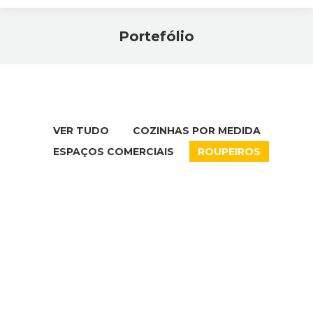
Portefólio
Você está aqui:
VER TUDO
COZINHAS POR MEDIDA
ESPAÇOS COMERCIAIS
ROUPEIROS
Roupeiro
básico