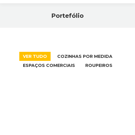
Portefólio
Você está aqui:
VER TUDO
COZINHAS POR MEDIDA
ESPAÇOS COMERCIAIS
ROUPEIROS
Auditório
com
acabamentos
em madeira