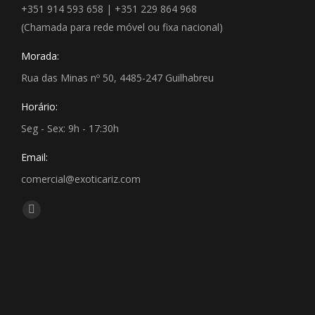
+351 914 593 658 | +351 229 864 968
(Chamada para rede móvel ou fixa nacional)
Morada:
Rua das Minas nº 50, 4485-247 Guilhabreu
Horário:
Seg - Sex: 9h - 17:30h
Email:
comercial@exoticariz.com
Encontre-nos em:
Facebook
page
opens
in
new
window